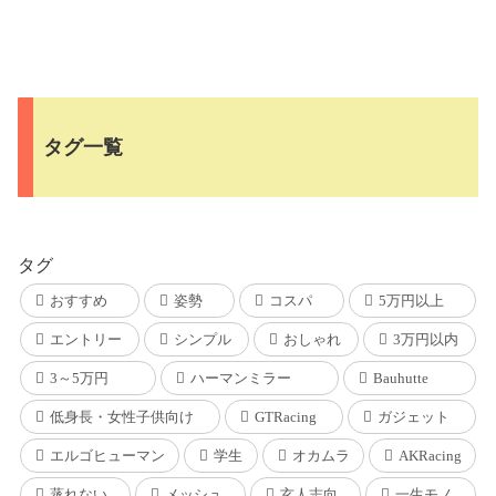
タグ一覧
タグ
おすすめ
姿勢
コスパ
5万円以上
エントリー
シンプル
おしゃれ
3万円以内
3～5万円
ハーマンミラー
Bauhutte
低身長・女性子供向け
GTRacing
ガジェット
エルゴヒューマン
学生
オカムラ
AKRacing
蒸れない
メッシュ
玄人志向
一生モノ