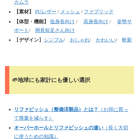
カムラ
【素材】
PUレザー
/
メッシュ
/
ファブリック
【体型・機能】
低身長向け
/
高身長向け
/
姿勢サ
ポート
/
胴長短足さん向け
【
デザイン
】
シンプル
/
おしゃれ
/
かわいい
/
斬新
🌱地球にも家計にも優しい選択
リファビッシュ（整備済製品）とは？
（お得に買っ
て廃棄を減らす）
オーバーホールとリファビッシュの違い
（長く大切
に使うための知識）