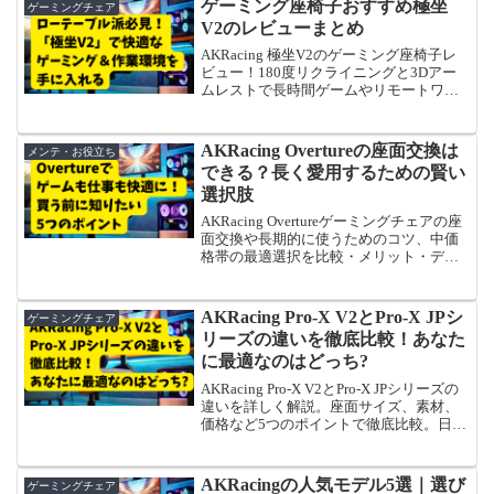
ゲーミング座椅子おすすめ極坐
ゲーミングチェア
V2のレビューまとめ
AKRacing 極坐V2のゲーミング座椅子レ
ビュー！180度リクライニングと3Dアー
ムレストで長時間ゲームやリモートワー
クを快適に。快適な座り心地・ローテー
ブル対応の特徴・デメリット、競合比
較、選び方を解説。5年保証で安心の日本
AKRacing Overtureの座面交換は
メンテ・お役立ち
向け設計をチェック！
できる？長く愛用するための賢い
選択肢
AKRacing Overtureゲーミングチェアの座
面交換や長期的に使うためのコツ、中価
格帯の最適選択を比較・メリット・デメ
リットで解説。ゲーマー・在宅ワーカー
必見！
AKRacing Pro-X V2とPro-X JPシ
ゲーミングチェア
リーズの違いを徹底比較！あなた
に最適なのはどっち?
AKRacing Pro-X V2とPro-X JPシリーズの
違いを詳しく解説。座面サイズ、素材、
価格など5つのポイントで徹底比較。日本
人向けの設計や長時間ゲームプレイでの
快適性の違いを知って、自分に合ったゲ
ーミングチェアを選びましょう。
AKRacingの人気モデル5選｜選び
ゲーミングチェア