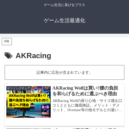
ゲーム生活に喜びをプラス
ゲーム生活最適化
PR
AKRacing
記事内に広告が含まれています。
AKRacing Wolfは買い?腰の負担
ゲーミングチェア
を和らげるために選ぶべき理由
AKRacing Wolfの座り心地・サイズ感を口
コミとともに徹底検証。メリット・デメ
リット、Overture等の他モデルとの違い、
最安値の探し方まで購入前に知りたい情
報を網羅しました。