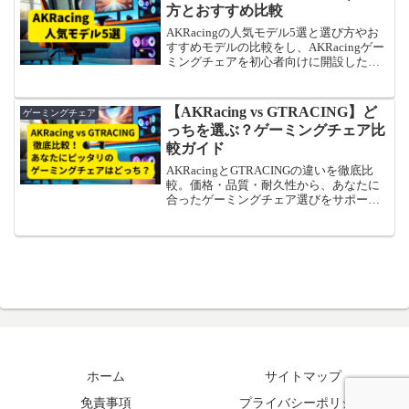
方とおすすめ比較
AKRacingの人気モデル5選と選び方やお
すすめモデルの比較をし、AKRacingゲー
ミングチェアを初心者向けに開設した記
事です。ご検討にお役立てください。
【AKRacing vs GTRACING】ど
ゲーミングチェア
っちを選ぶ？ゲーミングチェア比
較ガイド
AKRacingとGTRACINGの違いを徹底比
較。価格・品質・耐久性から、あなたに
合ったゲーミングチェア選びをサポート
します。
ホーム
サイトマップ
免責事項
プライバシーポリシー