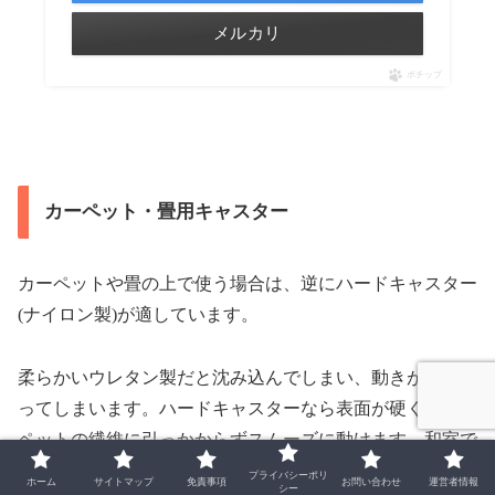
メルカリ
ポチップ
カーペット・畳用キャスター
カーペットや畳の上で使う場合は、逆にハードキャスター
(ナイロン製)が適しています。
柔らかいウレタン製だと沈み込んでしまい、動きが重くな
ってしまいます。ハードキャスターなら表面が硬く、カー
ペットの繊維に引っかからずスムーズに動けます。和室で
使う方や、足元にラグを敷いている方はこちらを選びまし
プライバシーポリ
ホーム
サイトマップ
免責事項
お問い合わせ
運営者情報
シー