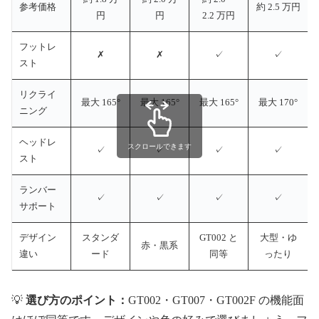
参考価格
約 2.5 万円
円
円
2.2 万円
フットレ
✗
✗
✓
✓
スト
リクライ
最大 165°
最大 165°
最大 165°
最大 170°
ニング
ヘッドレ
スクロールできます
✓
✓
✓
✓
スト
ランバー
✓
✓
✓
✓
サポート
デザイン
スタンダ
GT002 と
大型・ゆ
赤・黒系
違い
ード
同等
ったり
💡
選び方のポイント：
GT002・GT007・GT002F の機能面