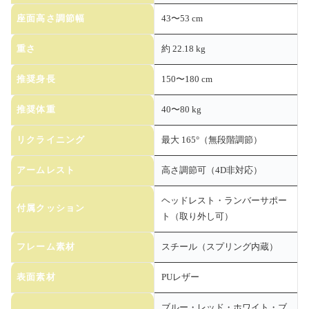
座面高さ調節幅
43〜53 cm
重さ
約 22.18 kg
推奨身長
150〜180 cm
推奨体重
40〜80 kg
リクライニング
最大 165°（無段階調節）
アームレスト
高さ調節可（4D非対応）
ヘッドレスト・ランバーサポー
付属クッション
ト（取り外し可）
フレーム素材
スチール（スプリング内蔵）
表面素材
PUレザー
ブルー・レッド・ホワイト・ブ