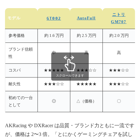
ニトリ
モデル
GT002
AutoFull
GM707
参考価格
約 1.6 万円
約 2.5 万円
約 2.0 万円
ブランド信頼
中
高
高
性
コスパ
★★★★★
★★★☆☆
★★★☆☆
スクロールできます
耐久性
★★★☆☆
★★★★★
★★★☆☆
初めての一台
◎
△（価格）
〇
として
AKRacing や DXRacer は品質・ブランド力ともに一流です
が、価格は 2〜3 倍。「とにかくゲーミングチェアを試し