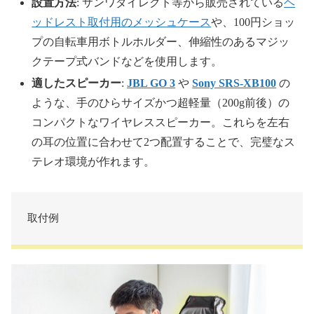
設置方法
: サンワダイレクト等から販売されている
ヘ
ッドレスト取付用のメッシュケース
や、100円ショッ
プの自転車用ボトルホルダー、伸縮性のあるマジッ
クテープ式バンドなどを使用します。
適したスピーカー
:
JBL GO 3
や
Sony SRS-XB100
の
ような、手のひらサイズかつ超軽量（200g前後）の
コンパクトなワイヤレススピーカー。これらを左右
の耳の位置に合わせて2つ配置することで、完璧なス
テレオ環境が作れます。
取付例