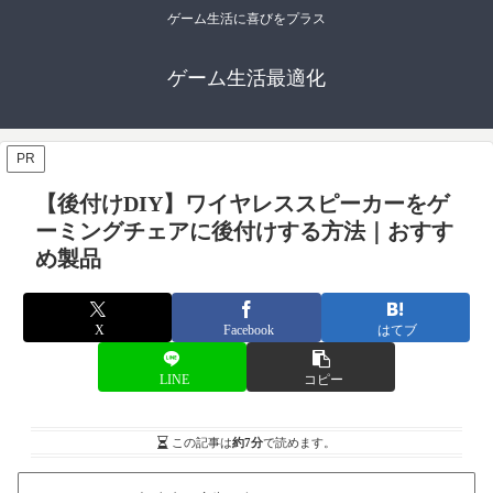
ゲーム生活に喜びをプラス
ゲーム生活最適化
PR
【後付けDIY】ワイヤレススピーカーをゲ
ーミングチェアに後付けする方法｜おすす
め製品
X
Facebook
はてブ
LINE
コピー
この記事は
約7分
で読めます。