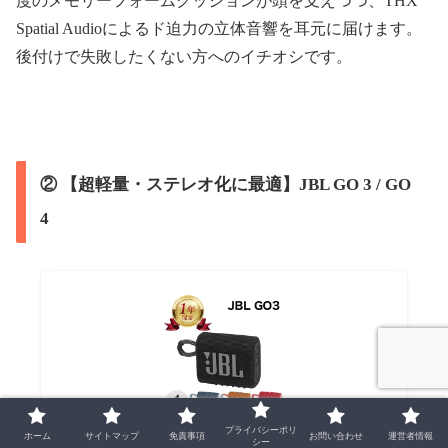
度のメモリーフォームクッションが頭を支えつつ、THX
Spatial Audioによるド迫力の立体音響を耳元に届けます。
後付けで失敗したくない方へのイチオシです。
② 【超軽量・ステレオ化に最適】JBL GO 3 / GO
4
プライバシーポリ
ホーム
サイトマップ
免責事項
お問い合わせ
運営者情報
【当店1年保証】JBL GO3 ポータブル スピーカー
シー