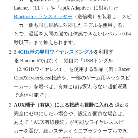
Latency（LL）」や「aptX Adaptive」に対応した
Bluetoothトランスミッター
（送信機）を装着し、スピ
ーカー側も同じ規格に対応したモデルを使用するこ
とで、遅延を人間の脳では体感できないレベル（0.04
秒以下）まで抑えられます。
2.4GHz帯の専用ワイヤレスドングル
を利用す
る
Bluetoothではなく、独自の「USBドングル
（2.4GHzワイヤレス）」を使用する製品（例：Razer
ClioのHyperSpeed接続や、一部のゲーム用ネックスピ
ーカー）を選べば、有線とほぼ変わらない超低遅延
で通信可能です。
AUX端子（有線）による接続も視野に入れる
遅延を
完全にゼロにしたい場合や、設定が面倒な場合は、
あえて「AUX有線接続」が可能なワイヤレススピー
カーを選び、細いステレオミニプラグケーブルでPC