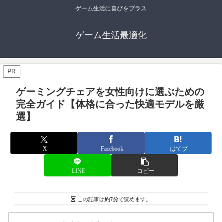
ゲーム生活に喜びをプラス
ゲーム生活最適化
PR
ゲーミングチェアを女性向けに選ぶための
完全ガイド【体格に合った快適モデルを厳
選】
X
Facebook
はてブ
LINE
コピー
この記事は
約7分
で読めます。