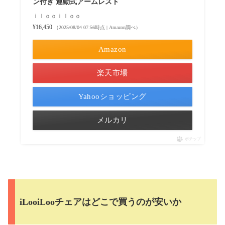
ン付き 連動式アームレスト
ｉｌｏｏｉｌｏｏ
¥16,450
（2025/08/04 07:56時点 | Amazon調べ）
Amazon
楽天市場
Yahooショッピング
メルカリ
ポチップ
iLooiLooチェアはどこで買うのが安いか