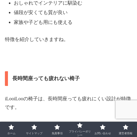
おしゃれでインテリアに馴染む
値段が安くても質が良い
家族や子ども用にも使える
特徴を紹介していきますね。
長時間座っても疲れない椅子
iLooiLooの椅子は、長時間座っても疲れにくい設計が特徴
です。
ポケットコイル内蔵の座面は体圧を分散し、お尻の
プライバシーポリ
痛みを軽減
ホーム
サイトマップ
免責事項
お問い合わせ
運営者情報
シー