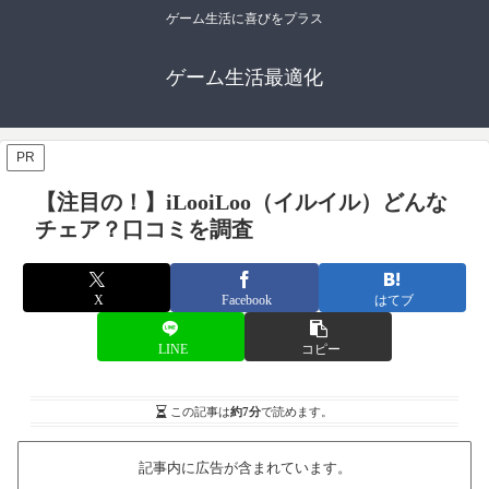
ゲーム生活に喜びをプラス
ゲーム生活最適化
PR
【注目の！】iLooiLoo（イルイル）どんな
チェア？口コミを調査
X
Facebook
はてブ
LINE
コピー
この記事は
約7分
で読めます。
記事内に広告が含まれています。