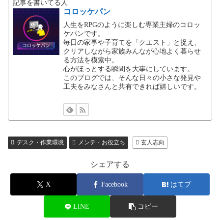
記事を書いてる人
コロッケパン
人生をRPGのように楽しむ専業主婦のコロッ
ケパンです。
毎日の家事や子育てを「クエスト」と捉え、
クリアしながら家族みんなが心地よく暮らせ
る方法を模索中。
心がほっとする瞬間を大事にしています。
このブログでは、そんな日々の小さな発見や
工夫をみなさんと共有できれば嬉しいです。
デスク・作業環境
メンテ・お役立ち
玄人志向
シェアする
X
Facebook
はてブ
LINE
コピー