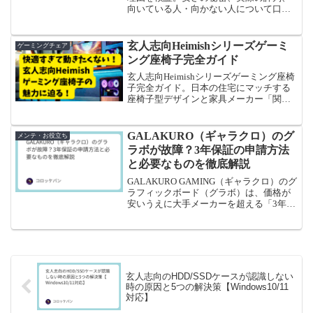
向いている人・向かない人について口コ
ミまとめました。ゲーミング環境を整え
たいけど不安な方へ、代替メーカーも含
めて失敗しない選び方を解説します。
玄人志向Heimishシリーズゲーミ
ゲーミングチェア
ング座椅子完全ガイド
玄人志向Heimishシリーズゲーミング座椅
子完全ガイド。日本の住宅にマッチする
座椅子型デザインと家具メーカー「関家
具」監修による高品質な作りで、ゲーマ
ーだけでなく在宅ワーカーやリラックス
重視の方にも支持を集めています。
GALAKURO（ギャラクロ）のグ
メンテ・お役立ち
ラボが故障？3年保証の申請方法
と必要なものを徹底解説
GALAKURO GAMING（ギャラクロ）のグ
ラフィックボード（グラボ）は、価格が
安いうえに大手メーカーを超える「3年保
証」が付いているのが大きな魅力です。
しかし、いざ「画面が映らない」「ファ
ンが回らない」といったトラブルが起き
たとき「保...
玄人志向のHDD/SSDケースが認識しない
時の原因と5つの解決策【Windows10/11
対応】