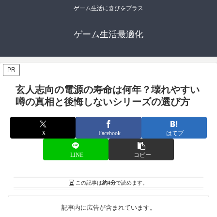
ゲーム生活に喜びをプラス
ゲーム生活最適化
PR
玄人志向の電源の寿命は何年？壊れやすい
噂の真相と後悔しないシリーズの選び方
X
Facebook
はてブ
LINE
コピー
この記事は
約4分
で読めます。
記事内に広告が含まれています。