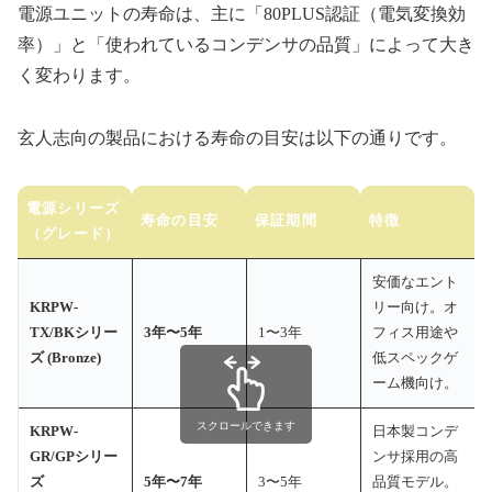
電源ユニットの寿命は、主に「80PLUS認証（電気変換効
率）」と「使われているコンデンサの品質」によって大き
く変わります。
玄人志向の製品における寿命の目安は以下の通りです。
電源シリーズ
寿命の目安
保証期間
特徴
（グレード）
安価なエント
KRPW-
リー向け。オ
TX/BKシリー
3年〜5年
1〜3年
フィス用途や
ズ (Bronze)
低スペックゲ
ーム機向け。
スクロールできます
KRPW-
日本製コンデ
GR/GPシリー
ンサ採用の高
ズ
5年〜7年
3〜5年
品質モデル。